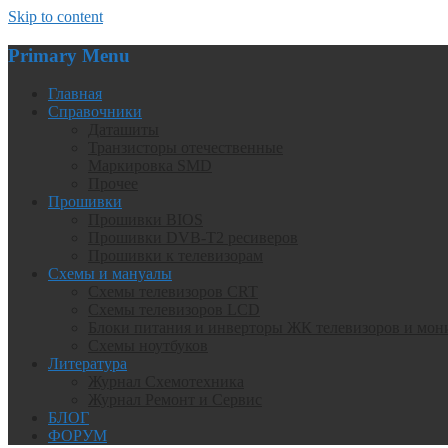
Skip to content
Primary Menu
Главная
Справочники
Даташиты
Транзисторы отечественные
Маркировка SMD
Прочее
Прошивки
Прошивки BIOS
Прошивки DVB-T2 ресиверов
Прошивки к телевизорам
Схемы и мануалы
Схемы телевизоров CRT
Схемы телевизоров LCD
Блоки питания и инверторы ЖК телевизоров и мон
Схемы ноутбуков
Литература
Журнал Схемотехника
Журнал Ремонт и Сервис
БЛОГ
ФОРУМ