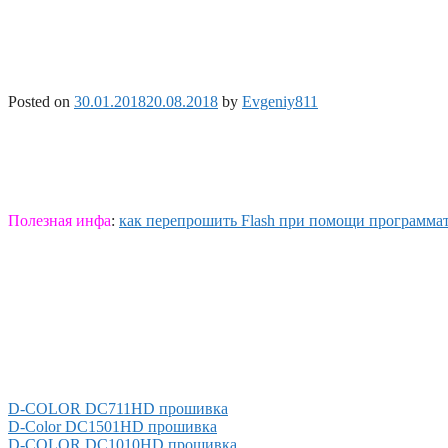
Posted on
30.01.2018
20.08.2018
by
Evgeniy811
Полезная инфа
:
как перепрошить Flash при помощи программа
D-COLOR DC711HD прошивка
D-Color DC1501HD прошивка
D-COLOR DC1010HD прошивка