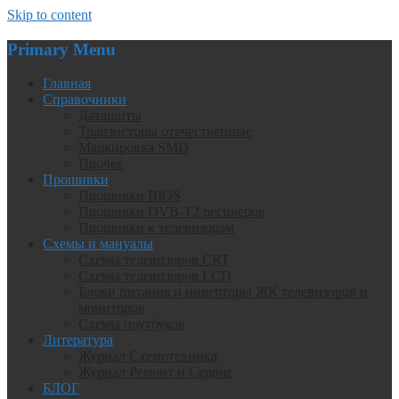
Skip to content
Primary Menu
Главная
Справочники
Даташиты
Транзисторы отечественные
Маркировка SMD
Прочее
Прошивки
Прошивки BIOS
Прошивки DVB-T2 ресиверов
Прошивки к телевизорам
Схемы и мануалы
Схемы телевизоров CRT
Схемы телевизоров LCD
Блоки питания и инверторы ЖК телевизоров и
мониторов
Схемы ноутбуков
Литература
Журнал Схемотехника
Журнал Ремонт и Сервис
БЛОГ