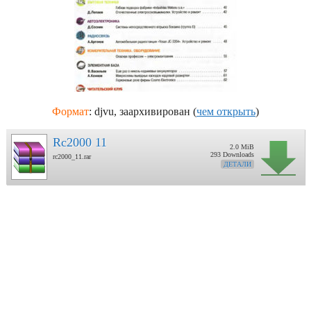
Формат
: djvu, заархивирован (
чем открыть
)
Rc2000 11
2.0 MiB
293 Downloads
rc2000_11.rar
ДЕТАЛИ