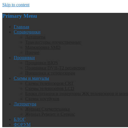
Skip to content
Primary Menu
Главная
Справочники
Даташиты
Транзисторы отечественные
Маркировка SMD
Прочее
Прошивки
Прошивки BIOS
Прошивки DVB-T2 ресиверов
Прошивки к телевизорам
Схемы и мануалы
Схемы телевизоров CRT
Схемы телевизоров LCD
Блоки питания и инверторы ЖК телевизоров и мон
Схемы ноутбуков
Литература
Журнал Схемотехника
Журнал Ремонт и Сервис
БЛОГ
ФОРУМ