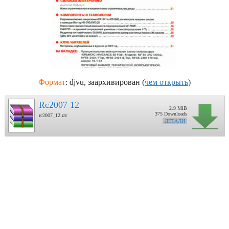
Формат
: djvu, заархивирован (
чем открыть
)
Rc2007 12
2.9 MiB
375 Downloads
rc2007_12.rar
ДЕТАЛИ