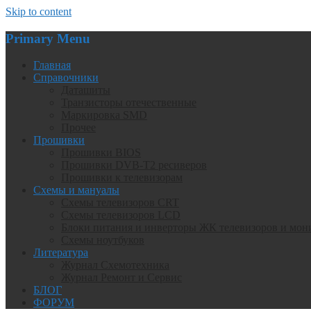
Skip to content
Primary Menu
Главная
Справочники
Даташиты
Транзисторы отечественные
Маркировка SMD
Прочее
Прошивки
Прошивки BIOS
Прошивки DVB-T2 ресиверов
Прошивки к телевизорам
Схемы и мануалы
Схемы телевизоров CRT
Схемы телевизоров LCD
Блоки питания и инверторы ЖК телевизоров и мон
Схемы ноутбуков
Литература
Журнал Схемотехника
Журнал Ремонт и Сервис
БЛОГ
ФОРУМ