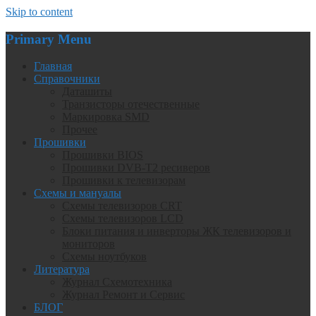
Skip to content
Primary Menu
Главная
Справочники
Даташиты
Транзисторы отечественные
Маркировка SMD
Прочее
Прошивки
Прошивки BIOS
Прошивки DVB-T2 ресиверов
Прошивки к телевизорам
Схемы и мануалы
Схемы телевизоров CRT
Схемы телевизоров LCD
Блоки питания и инверторы ЖК телевизоров и
мониторов
Схемы ноутбуков
Литература
Журнал Схемотехника
Журнал Ремонт и Сервис
БЛОГ