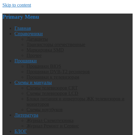
Skip to content
Primary Menu
Главная
Справочники
Даташиты
Транзисторы отечественные
Маркировка SMD
Прочее
Прошивки
Прошивки BIOS
Прошивки DVB-T2 ресиверов
Прошивки к телевизорам
Схемы и мануалы
Схемы телевизоров CRT
Схемы телевизоров LCD
Блоки питания и инверторы ЖК телевизоров и
мониторов
Схемы ноутбуков
Литература
Журнал Схемотехника
Журнал Ремонт и Сервис
БЛОГ