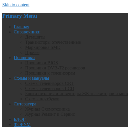
Skip to content
Primary Menu
Главная
Справочники
Даташиты
Транзисторы отечественные
Маркировка SMD
Прочее
Прошивки
Прошивки BIOS
Прошивки DVB-T2 ресиверов
Прошивки к телевизорам
Схемы и мануалы
Схемы телевизоров CRT
Схемы телевизоров LCD
Блоки питания и инверторы ЖК телевизоров и мон
Схемы ноутбуков
Литература
Журнал Схемотехника
Журнал Ремонт и Сервис
БЛОГ
ФОРУМ