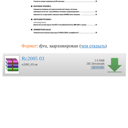
Формат
: djvu, заархивирован (
чем открыть
)
Rc2005 03
2.9 MiB
282 Downloads
rc2005_03.rar
ДЕТАЛИ