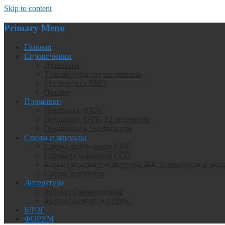
Skip to content
Primary Menu
Главная
Справочники
Даташиты
Транзисторы отечественные
Маркировка SMD
Прочее
Прошивки
Прошивки BIOS
Прошивки DVB-T2 ресиверов
Прошивки к телевизорам
Схемы и мануалы
Схемы телевизоров CRT
Схемы телевизоров LCD
Блоки питания и инверторы ЖК телевизоров и мон
Схемы ноутбуков
Литература
Журнал Схемотехника
Журнал Ремонт и Сервис
БЛОГ
ФОРУМ