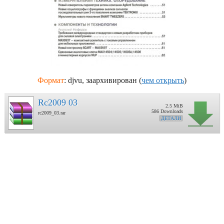
Формат
: djvu, заархивирован (
чем открыть
)
Rc2009 03
2.5 MiB
586 Downloads
rc2009_03.rar
ДЕТАЛИ