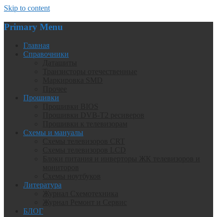
Skip to content
Primary Menu
Главная
Справочники
Даташиты
Транзисторы отечественные
Маркировка SMD
Прочее
Прошивки
Прошивки BIOS
Прошивки DVB-T2 ресиверов
Прошивки к телевизорам
Схемы и мануалы
Схемы телевизоров CRT
Схемы телевизоров LCD
Блоки питания и инверторы ЖК телевизоров и
мониторов
Схемы ноутбуков
Литература
Журнал Схемотехника
Журнал Ремонт и Сервис
БЛОГ