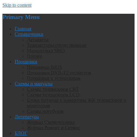
Skip to content
Primary Menu
Главная
Справочники
Даташиты
Транзисторы отечественные
Маркировка SMD
Прочее
Прошивки
Прошивки BIOS
Прошивки DVB-T2 ресиверов
Прошивки к телевизорам
Схемы и мануалы
Схемы телевизоров CRT
Схемы телевизоров LCD
Блоки питания и инверторы ЖК телевизоров и
мониторов
Схемы ноутбуков
Литература
Журнал Схемотехника
Журнал Ремонт и Сервис
БЛОГ