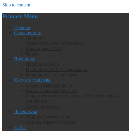
Skip to content
Primary Menu
Главная
Справочники
Даташиты
Транзисторы отечественные
Маркировка SMD
Прочее
Прошивки
Прошивки BIOS
Прошивки DVB-T2 ресиверов
Прошивки к телевизорам
Схемы и мануалы
Схемы телевизоров CRT
Схемы телевизоров LCD
Блоки питания и инверторы ЖК телевизоров и
мониторов
Схемы ноутбуков
Литература
Журнал Схемотехника
Журнал Ремонт и Сервис
БЛОГ