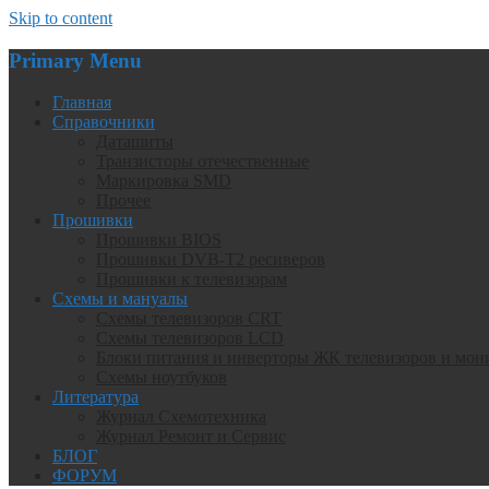
Skip to content
Primary Menu
Главная
Справочники
Даташиты
Транзисторы отечественные
Маркировка SMD
Прочее
Прошивки
Прошивки BIOS
Прошивки DVB-T2 ресиверов
Прошивки к телевизорам
Схемы и мануалы
Схемы телевизоров CRT
Схемы телевизоров LCD
Блоки питания и инверторы ЖК телевизоров и мон
Схемы ноутбуков
Литература
Журнал Схемотехника
Журнал Ремонт и Сервис
БЛОГ
ФОРУМ