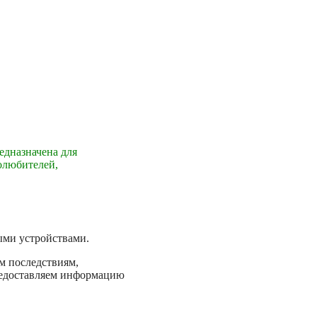
едназначена для
олюбителей,
ыми устройствами.
м последствиям,
предоставляем информацию