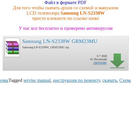
Файл в формате PDF
Для того чтобы скачать архив со схемой и мануалом
LCD телевизора
Samsung LN-S2338W
просто кликните по ссылке ниже
У нас все бесплатно и проверено антивирусом
Samsung LN-S2338W GRM23MU
Samsung-LN-S2338W_GRM23MU.zip
9.7 MiB
41 Downloads
ДЕТАЛИ
хемы
Tagged
servise manual
,
инструкция по ремонту
,
скачать
,
Схем