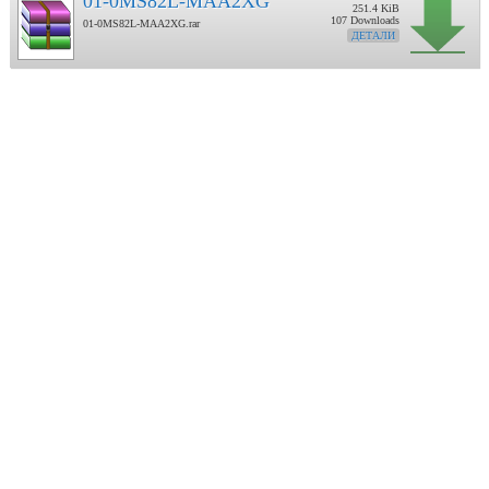
01-0MS82L-MAA2XG
251.4 KiB
107 Downloads
01-0MS82L-MAA2XG.rar
ДЕТАЛИ