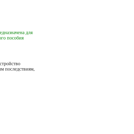
едназначена для
ого пособия
устройство
ым последствиям,