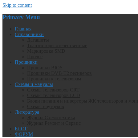
Skip to content
Primary Menu
Главная
Справочники
Даташиты
Транзисторы отечественные
Маркировка SMD
Прочее
Прошивки
Прошивки BIOS
Прошивки DVB-T2 ресиверов
Прошивки к телевизорам
Схемы и мануалы
Схемы телевизоров CRT
Схемы телевизоров LCD
Блоки питания и инверторы ЖК телевизоров и мон
Схемы ноутбуков
Литература
Журнал Схемотехника
Журнал Ремонт и Сервис
БЛОГ
ФОРУМ