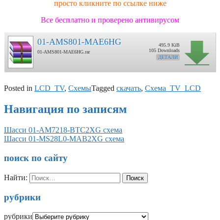
просто кликните по ссылке ниже
Все бесплатно и проверено антивирусом
01-AMS801-MAE6HG
495.9 KiB
105 Downloads
01-AMS801-MAE6HG.rar
ДЕТАЛИ
Posted in
LCD_TV
,
Схемы
Tagged
скачать
,
Схема_TV_LCD
Навигация по записям
Шасси 01-AM7218-BTC2XG схема
Шасси 01-MS28L0-MAB2XG схема
поиск по сайту
Найти:
рубрики
рубрики