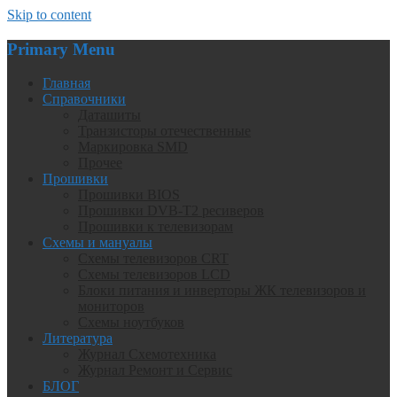
Skip to content
Primary Menu
Главная
Справочники
Даташиты
Транзисторы отечественные
Маркировка SMD
Прочее
Прошивки
Прошивки BIOS
Прошивки DVB-T2 ресиверов
Прошивки к телевизорам
Схемы и мануалы
Схемы телевизоров CRT
Схемы телевизоров LCD
Блоки питания и инверторы ЖК телевизоров и
мониторов
Схемы ноутбуков
Литература
Журнал Схемотехника
Журнал Ремонт и Сервис
БЛОГ