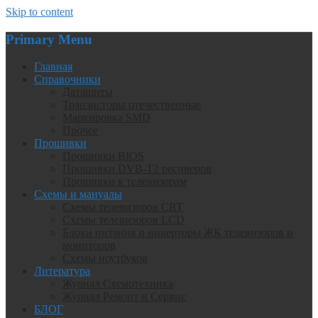
Skip to content
Primary Menu
Главная
Справочники
Даташиты
Транзисторы отечественные
Маркировка SMD
Прочее
Прошивки
Прошивки BIOS
Прошивки DVB-T2 ресиверов
Прошивки к телевизорам
Схемы и мануалы
Схемы телевизоров CRT
Схемы телевизоров LCD
Блоки питания и инверторы ЖК телевизоров и
мониторов
Схемы ноутбуков
Литература
Журнал Схемотехника
Журнал Ремонт и Сервис
БЛОГ