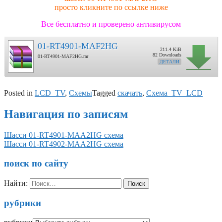
просто кликните по ссылке ниже
Все бесплатно и проверено антивирусом
01-RT4901-MAF2HG
211.4 KiB
82 Downloads
01-RT4901-MAF2HG.rar
ДЕТАЛИ
Posted in
LCD_TV
,
Схемы
Tagged
скачать
,
Схема_TV_LCD
Навигация по записям
Шасси 01-RT4901-MAA2HG схема
Шасси 01-RT4902-MAA2HG схема
поиск по сайту
Найти:
рубрики