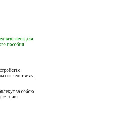
едназначена для
ого пособия
устройство
ым последствиям,
влекут за собою
формацию.