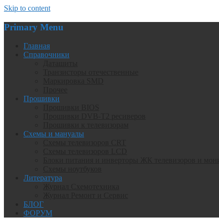
Skip to content
Primary Menu
Главная
Справочники
Даташиты
Транзисторы отечественные
Маркировка SMD
Прочее
Прошивки
Прошивки BIOS
Прошивки DVB-T2 ресиверов
Прошивки к телевизорам
Схемы и мануалы
Схемы телевизоров CRT
Схемы телевизоров LCD
Блоки питания и инверторы ЖК телевизоров и мон
Схемы ноутбуков
Литература
Журнал Схемотехника
Журнал Ремонт и Сервис
БЛОГ
ФОРУМ