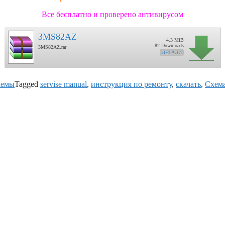
Все бесплатно и проверено антивирусом
3MS82AZ
4.3 MiB
82 Downloads
3MS82AZ.rar
ДЕТАЛИ
хемы
Tagged
servise manual
,
инструкция по ремонту
,
скачать
,
Схем