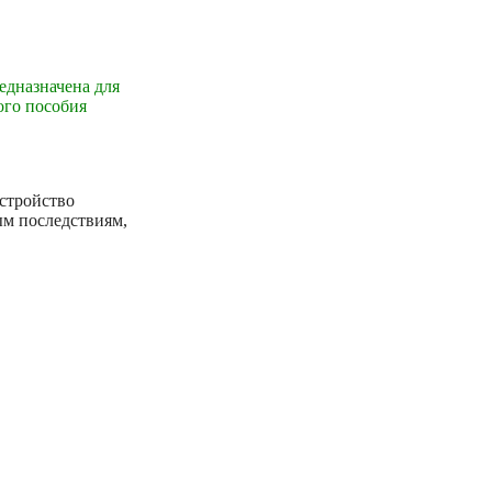
едназначена для
ого пособия
устройство
ым последствиям,