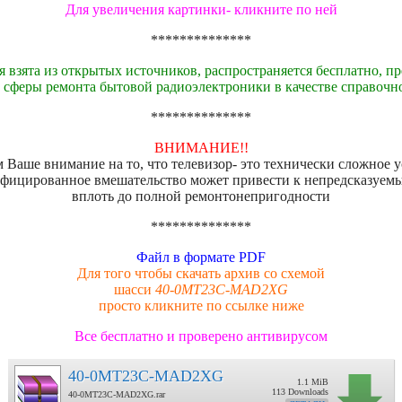
Для увеличения картинки- кликните по ней
**************
 взята из открытых источников, распространяется бесплатно, пр
 сферы ремонта бытовой радиоэлектроники в качестве справочн
**************
ВНИМАНИЕ!!
Ваше внимание на то, что телевизор- это технически сложное 
фицированное вмешательство может привести к непредсказуем
вплоть до полной ремонтонепригодности
**************
Файл в формате PDF
Для того чтобы скачать архив со схемой
шасси
40-0MT23C-MAD2XG
просто кликните по ссылке ниже
Все бесплатно и проверено антивирусом
40-0MT23C-MAD2XG
1.1 MiB
113 Downloads
40-0MT23C-MAD2XG.rar