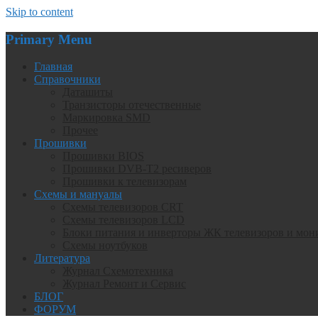
Skip to content
Primary Menu
Главная
Справочники
Даташиты
Транзисторы отечественные
Маркировка SMD
Прочее
Прошивки
Прошивки BIOS
Прошивки DVB-T2 ресиверов
Прошивки к телевизорам
Схемы и мануалы
Схемы телевизоров CRT
Схемы телевизоров LCD
Блоки питания и инверторы ЖК телевизоров и мон
Схемы ноутбуков
Литература
Журнал Схемотехника
Журнал Ремонт и Сервис
БЛОГ
ФОРУМ