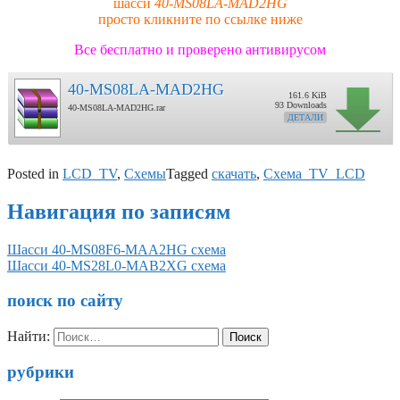
шасси
40-MS08LA-MAD2HG
просто кликните по ссылке ниже
Все бесплатно и проверено антивирусом
40-MS08LA-MAD2HG
161.6 KiB
93 Downloads
40-MS08LA-MAD2HG.rar
ДЕТАЛИ
Posted in
LCD_TV
,
Схемы
Tagged
скачать
,
Схема_TV_LCD
Навигация по записям
Шасси 40-MS08F6-MAA2HG схема
Шасси 40-MS28L0-MAB2XG схема
поиск по сайту
Найти:
рубрики