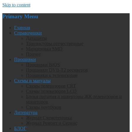
Skip to content
Primary Menu
Главная
Справочники
Даташиты
Транзисторы отечественные
Маркировка SMD
Прочее
Прошивки
Прошивки BIOS
Прошивки DVB-T2 ресиверов
Прошивки к телевизорам
Схемы и мануалы
Схемы телевизоров CRT
Схемы телевизоров LCD
Блоки питания и инверторы ЖК телевизоров и
мониторов
Схемы ноутбуков
Литература
Журнал Схемотехника
Журнал Ремонт и Сервис
БЛОГ