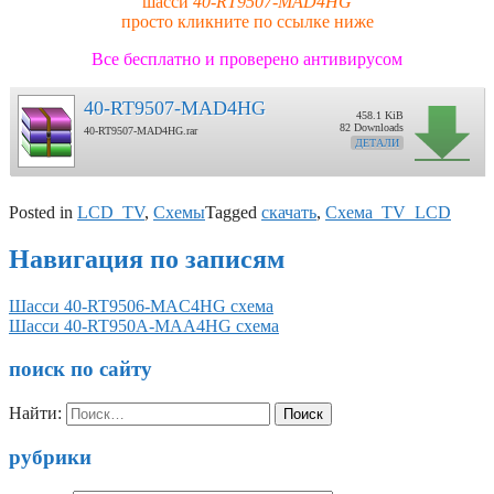
шасси
40-RT9507-MAD4HG
просто кликните по ссылке ниже
Все бесплатно и проверено антивирусом
40-RT9507-MAD4HG
458.1 KiB
82 Downloads
40-RT9507-MAD4HG.rar
ДЕТАЛИ
Posted in
LCD_TV
,
Схемы
Tagged
скачать
,
Схема_TV_LCD
Навигация по записям
Шасси 40-RT9506-MAC4HG схема
Шасси 40-RT950A-MAA4HG схема
поиск по сайту
Найти:
рубрики