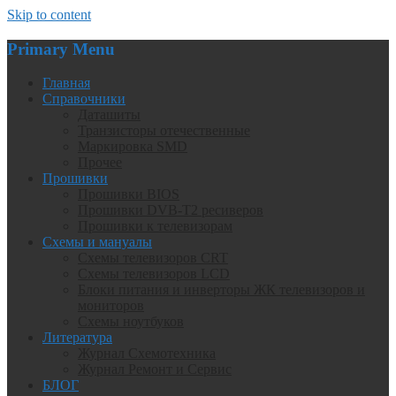
Skip to content
Primary Menu
Главная
Справочники
Даташиты
Транзисторы отечественные
Маркировка SMD
Прочее
Прошивки
Прошивки BIOS
Прошивки DVB-T2 ресиверов
Прошивки к телевизорам
Схемы и мануалы
Схемы телевизоров CRT
Схемы телевизоров LCD
Блоки питания и инверторы ЖК телевизоров и
мониторов
Схемы ноутбуков
Литература
Журнал Схемотехника
Журнал Ремонт и Сервис
БЛОГ