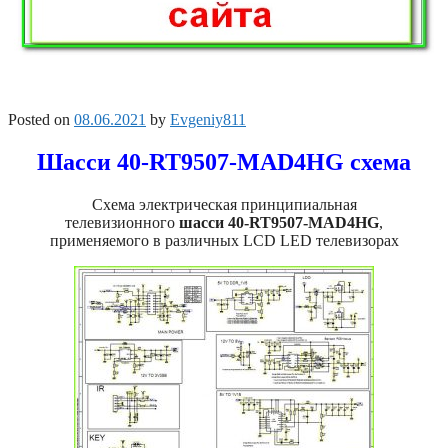
Posted on
08.06.2021
by
Evgeniy811
Шасси 40-RT9507-MAD4HG схема
Схема электрическая принципиальная
телевизионного
шасси 40-RT9507-MAD4HG
,
применяемого в различных LCD LED телевизорах