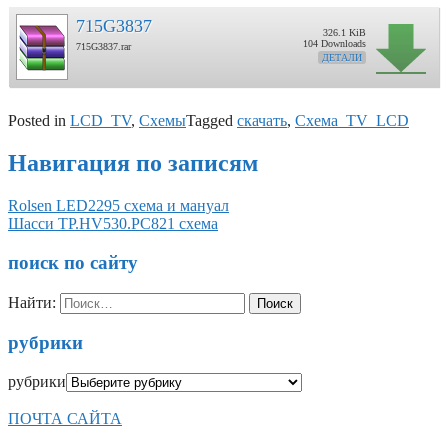
715G3837
326.1 KiB
104 Downloads
715G3837.rar
ДЕТАЛИ
Posted in
LCD_TV
,
Схемы
Tagged
скачать
,
Схема_TV_LCD
Навигация по записям
Rolsen LED2295 схема и мануал
Шасси TP.HV530.PC821 схема
поиск по сайту
Найти:
рубрики
рубрики
ПОЧТА САЙТА