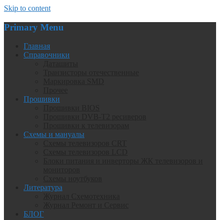
Skip to content
Primary Menu
Главная
Справочники
Даташиты
Транзисторы отечественные
Маркировка SMD
Прочее
Прошивки
Прошивки BIOS
Прошивки DVB-T2 ресиверов
Прошивки к телевизорам
Схемы и мануалы
Схемы телевизоров CRT
Схемы телевизоров LCD
Блоки питания и инверторы ЖК телевизоров и
мониторов
Схемы ноутбуков
Литература
Журнал Схемотехника
Журнал Ремонт и Сервис
БЛОГ