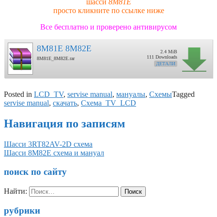
шасси
8M81E
просто кликните по ссылке ниже
Все бесплатно и проверено антивирусом
8M81E 8M82E
2.4 MiB
111 Downloads
8M81E_8M82E.rar
ДЕТАЛИ
Posted in
LCD_TV
,
servise manual
,
мануалы
,
Схемы
Tagged
servise manual
,
скачать
,
Схема_TV_LCD
Навигация по записям
Шасси 3RT82AV-2D схема
Шасси 8M82E схема и мануал
поиск по сайту
Найти:
рубрики