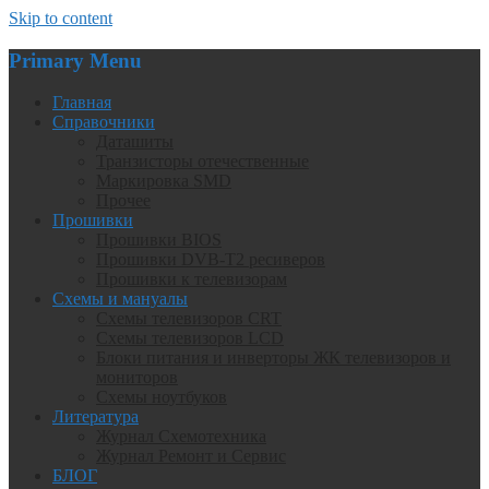
Skip to content
Primary Menu
Главная
Справочники
Даташиты
Транзисторы отечественные
Маркировка SMD
Прочее
Прошивки
Прошивки BIOS
Прошивки DVB-T2 ресиверов
Прошивки к телевизорам
Схемы и мануалы
Схемы телевизоров CRT
Схемы телевизоров LCD
Блоки питания и инверторы ЖК телевизоров и
мониторов
Схемы ноутбуков
Литература
Журнал Схемотехника
Журнал Ремонт и Сервис
БЛОГ