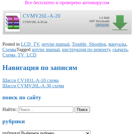
Все бесплатно и проверено антивирусом
CVMV26L-A-20
1.0 MiB
1007 Downloads
CVMV26L-A-20.rar
ДЕТАЛИ
Posted in
LCD_TV
,
servise manual
,
Trouble_Shooting
,
мануалы
,
Схемы
Tagged
servise manual
,
инструкция по ремонту
,
скачать
,
Схема_TV_LCD
Навигация по записям
Шасси CV181L-A-10 схема
Шасси CVMV26L-A-30 схема
поиск по сайту
Найти:
рубрики
рубрики