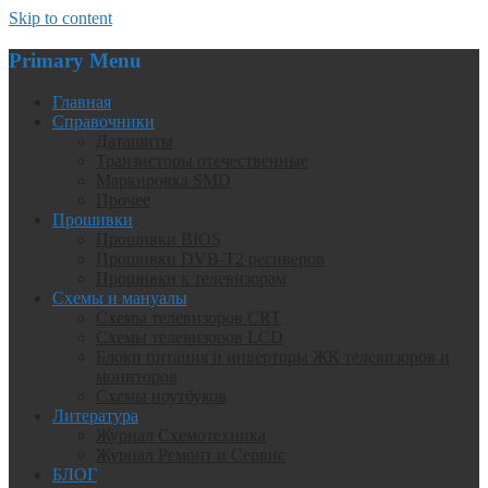
Skip to content
Primary Menu
Главная
Справочники
Даташиты
Транзисторы отечественные
Маркировка SMD
Прочее
Прошивки
Прошивки BIOS
Прошивки DVB-T2 ресиверов
Прошивки к телевизорам
Схемы и мануалы
Схемы телевизоров CRT
Схемы телевизоров LCD
Блоки питания и инверторы ЖК телевизоров и
мониторов
Схемы ноутбуков
Литература
Журнал Схемотехника
Журнал Ремонт и Сервис
БЛОГ