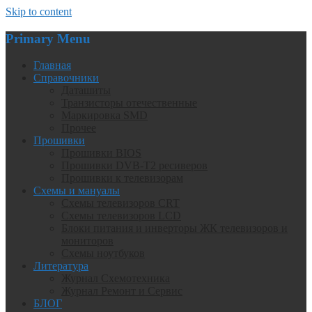
Skip to content
Primary Menu
Главная
Справочники
Даташиты
Транзисторы отечественные
Маркировка SMD
Прочее
Прошивки
Прошивки BIOS
Прошивки DVB-T2 ресиверов
Прошивки к телевизорам
Схемы и мануалы
Схемы телевизоров CRT
Схемы телевизоров LCD
Блоки питания и инверторы ЖК телевизоров и
мониторов
Схемы ноутбуков
Литература
Журнал Схемотехника
Журнал Ремонт и Сервис
БЛОГ