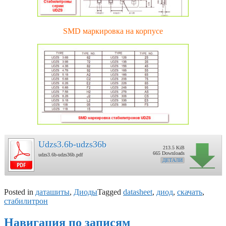
SMD маркировка на корпусе
Udzs3.6b-udzs36b
213.5 KiB
665 Downloads
udzs3.6b-udzs36b.pdf
ДЕТАЛИ
Posted in
даташиты
,
Диоды
Tagged
datasheet
,
диод
,
скачать
,
стабилитрон
Навигация по записям