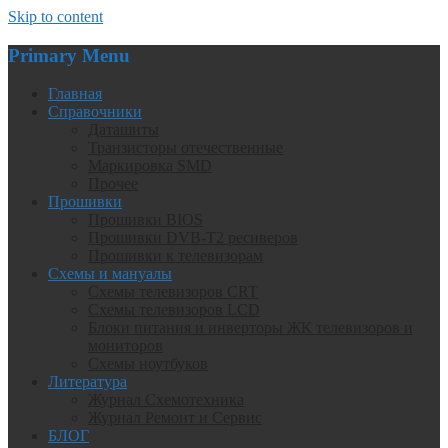
Skip to content
Primary Menu
Главная
Справочники
Даташиты
Транзисторы отечественные
Маркировка SMD
Прочее
Прошивки
Прошивки BIOS
Прошивки DVB-T2 ресиверов
Прошивки к телевизорам
Схемы и мануалы
Схемы телевизоров CRT
Схемы телевизоров LCD
Блоки питания и инверторы ЖК телевизоров и
мониторов
Схемы ноутбуков
Литература
Журнал Схемотехника
Журнал Ремонт и Сервис
БЛОГ