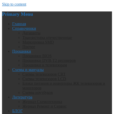
Skip to content
Primary Menu
Главная
Справочники
Даташиты
Транзисторы отечественные
Маркировка SMD
Прочее
Прошивки
Прошивки BIOS
Прошивки DVB-T2 ресиверов
Прошивки к телевизорам
Схемы и мануалы
Схемы телевизоров CRT
Схемы телевизоров LCD
Блоки питания и инверторы ЖК телевизоров и
мониторов
Схемы ноутбуков
Литература
Журнал Схемотехника
Журнал Ремонт и Сервис
БЛОГ