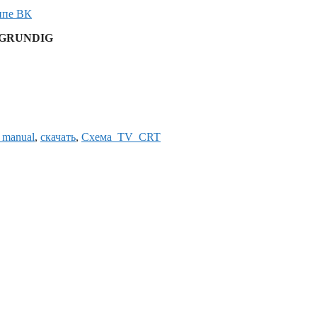
ппе ВК
в GRUNDIG
e manual
,
скачать
,
Схема_TV_CRT