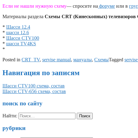
Если не нашли нужную схему
— спросите на
форуме
или в
гру
Материалы раздела
Схемы CRT (Кинескопных) телевизоро
*
Шасси 12.4
*
шасси 12.6
*
Шасси CTV100
*
шасси TV4KS
*
Posted in
CRT_TV
,
servise manual
,
мануалы
,
Схемы
Tagged
servis
Навигация по записям
Шасси CTV100 схема, состав
Шасси CTV-656 схема, состав
поиск по сайту
Найти:
рубрики