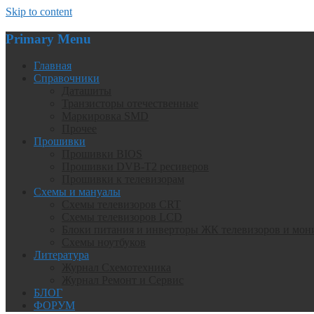
Skip to content
Primary Menu
Главная
Справочники
Даташиты
Транзисторы отечественные
Маркировка SMD
Прочее
Прошивки
Прошивки BIOS
Прошивки DVB-T2 ресиверов
Прошивки к телевизорам
Схемы и мануалы
Схемы телевизоров CRT
Схемы телевизоров LCD
Блоки питания и инверторы ЖК телевизоров и мон
Схемы ноутбуков
Литература
Журнал Схемотехника
Журнал Ремонт и Сервис
БЛОГ
ФОРУМ