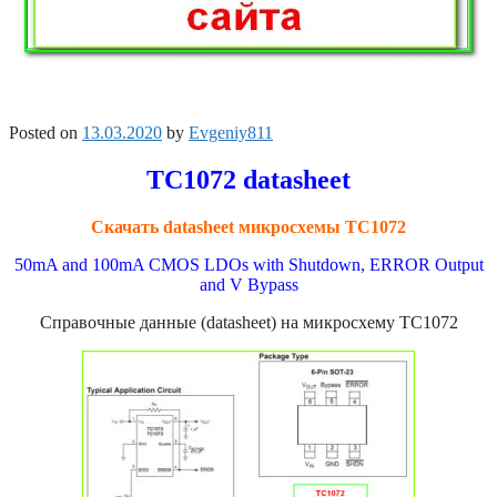
Posted on
13.03.2020
by
Evgeniy811
TC1072 datasheet
Скачать datasheet микросхемы TC1072
50mA and 100mA CMOS LDOs with Shutdown, ERROR Output
and V Bypass
Справочные данные (datasheet) на микросхему TC1072