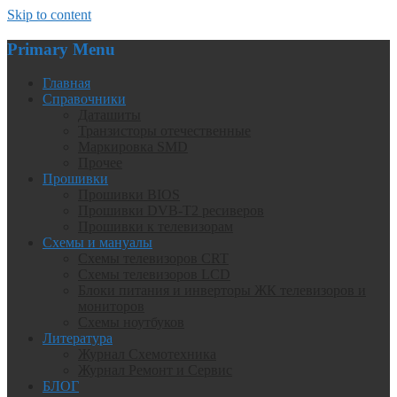
Skip to content
Primary Menu
Главная
Справочники
Даташиты
Транзисторы отечественные
Маркировка SMD
Прочее
Прошивки
Прошивки BIOS
Прошивки DVB-T2 ресиверов
Прошивки к телевизорам
Схемы и мануалы
Схемы телевизоров CRT
Схемы телевизоров LCD
Блоки питания и инверторы ЖК телевизоров и
мониторов
Схемы ноутбуков
Литература
Журнал Схемотехника
Журнал Ремонт и Сервис
БЛОГ