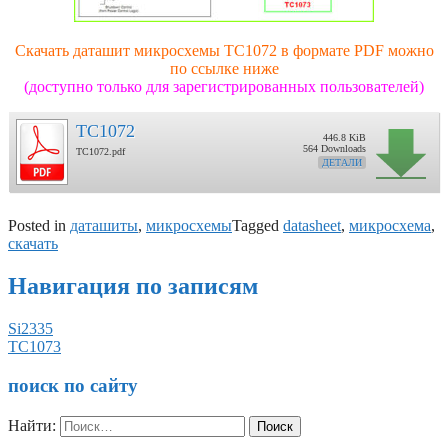
Скачать даташит микросхемы TC1072 в формате PDF можно
по ссылке ниже
(доступно только для зарегистрированных пользователей)
TC1072
446.8 KiB
564 Downloads
TC1072.pdf
ДЕТАЛИ
Posted in
даташиты
,
микросхемы
Tagged
datasheet
,
микросхема
,
скачать
Навигация по записям
Si2335
TC1073
поиск по сайту
Найти: