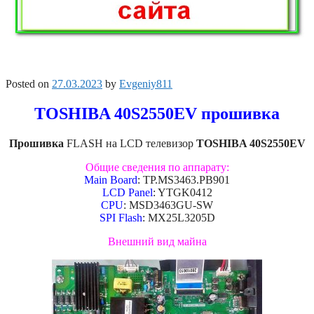
Posted on
27.03.2023
by
Evgeniy811
TOSHIBA 40S2550EV прошивка
Прошивка
FLASH на LCD телевизор
TOSHIBA 40S2550EV
Общие сведения по аппарату:
Main Board
: TP.MS3463.PB901
LCD Panel
: YTGK0412
CPU
: MSD3463GU-SW
SPI Flash
: MX25L3205D
Внешний вид майна