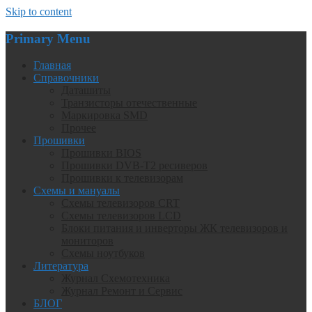
Skip to content
Primary Menu
Главная
Справочники
Даташиты
Транзисторы отечественные
Маркировка SMD
Прочее
Прошивки
Прошивки BIOS
Прошивки DVB-T2 ресиверов
Прошивки к телевизорам
Схемы и мануалы
Схемы телевизоров CRT
Схемы телевизоров LCD
Блоки питания и инверторы ЖК телевизоров и
мониторов
Схемы ноутбуков
Литература
Журнал Схемотехника
Журнал Ремонт и Сервис
БЛОГ