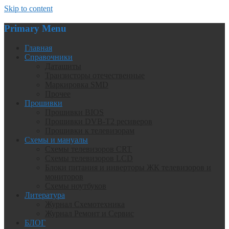
Skip to content
Primary Menu
Главная
Справочники
Даташиты
Транзисторы отечественные
Маркировка SMD
Прочее
Прошивки
Прошивки BIOS
Прошивки DVB-T2 ресиверов
Прошивки к телевизорам
Схемы и мануалы
Схемы телевизоров CRT
Схемы телевизоров LCD
Блоки питания и инверторы ЖК телевизоров и
мониторов
Схемы ноутбуков
Литература
Журнал Схемотехника
Журнал Ремонт и Сервис
БЛОГ