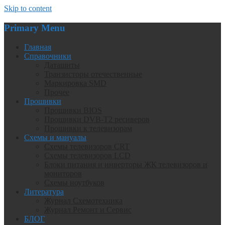
Skip to content
Primary Menu
Главная
Справочники
Даташиты
Транзисторы отечественные
Маркировка SMD
Прочее
Прошивки
Прошивки BIOS
Прошивки DVB-T2 ресиверов
Прошивки к телевизорам
Схемы и мануалы
Схемы телевизоров CRT
Схемы телевизоров LCD
Блоки питания и инверторы ЖК телевизоров и
мониторов
Схемы ноутбуков
Литература
Журнал Схемотехника
Журнал Ремонт и Сервис
БЛОГ