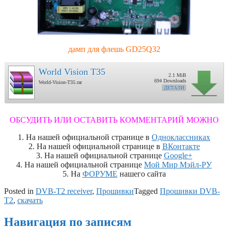
дамп для флешь GD25Q32
World Vision T35
2.1 MiB
694 Downloads
World-Vision-T35.rar
ДЕТАЛИ
ОБСУДИТЬ ИЛИ ОСТАВИТЬ КОММЕНТАРИЙ МОЖНО
1. На нашей официальной странице в
Одноклассниках
2. На нашей официальной странице в
ВКонтакте
3. На нашей официальной странице
Google+
4. На нашей официальной странице
Мой Мир Мэйл-РУ
5. На
ФОРУМЕ
нашего сайта
Posted in
DVB-T2 receiver
,
Прошивки
Tagged
Прошивки DVB-
T2
,
скачать
Навигация по записям