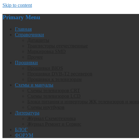
Skip to content
Primary Menu
Главная
Справочники
Даташиты
Транзисторы отечественные
Маркировка SMD
Прочее
Прошивки
Прошивки BIOS
Прошивки DVB-T2 ресиверов
Прошивки к телевизорам
Схемы и мануалы
Схемы телевизоров CRT
Схемы телевизоров LCD
Блоки питания и инверторы ЖК телевизоров и мон
Схемы ноутбуков
Литература
Журнал Схемотехника
Журнал Ремонт и Сервис
БЛОГ
ФОРУМ