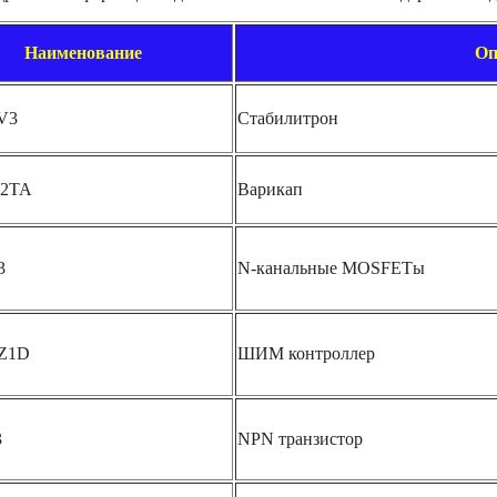
Наименование
Оп
V3
Стабилитрон
2TA
Варикап
3
N-канальные MOSFETы
Z1D
ШИМ контроллер
3
NPN транзистор