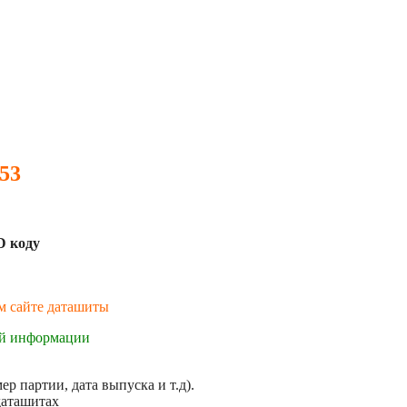
53
D коду
ем сайте даташиты
ой информации
р партии, дата выпуска и т.д).
даташитах