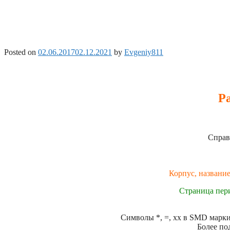
Posted on
02.06.2017
02.12.2021
by
Evgeniy811
Р
Справ
Корпус, название
Страница пер
Символы *, =, xx в SMD маркир
Более по