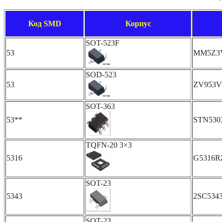
Код SMD
Корпус
SOT-523F
53
MM5Z3
SOD-523
53
ZV953V
SOT-363
53**
STN530
TQFN-20 3×3
5316
G5316R
SOT-23
5343
2SC534
SOT-23