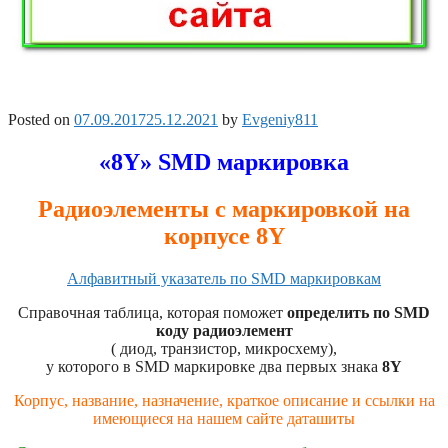
Posted on
07.09.2017
25.12.2021
by
Evgeniy811
«8Y» SMD маркировка
Радиоэлементы с маркировкой на
корпусе 8Y
Алфавитный указатель по SMD маркировкам
Справочная таблица, которая поможет
определить по SMD
коду радиоэлемент
( диод, транзистор, микросхему),
у которого в SMD маркировке два первых знака
8Y
Корпус, название, назначение, краткое описание и ссылки на
имеющиеся на нашем сайте даташиты