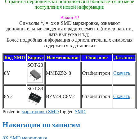
Страница периодически пополняется и обновляется по мере
поступления новой информации
Важно!!!
Символы *, =, xx в SMD маркировке, означают
дополнительные сведения о радиоэлементе (номер партии,
дата выпуска и т.д).
Более подробная информация о дополнительных символах
содержится в даташитах
Код SMD
Корпус
Наименование
Описание
Даташит
SOT-23
8Y
MMBZ5248
Стабилитрон
Скачать
SOT-89
8Y2
BZV49-C8V2
Стабилитрон
Скачать
Posted in
маркировка SMD
Tagged
SMD
Навигация по записям
8X SMD маркировка