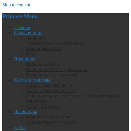
Skip to content
Primary Menu
Главная
Справочники
Даташиты
Транзисторы отечественные
Маркировка SMD
Прочее
Прошивки
Прошивки BIOS
Прошивки DVB-T2 ресиверов
Прошивки к телевизорам
Схемы и мануалы
Схемы телевизоров CRT
Схемы телевизоров LCD
Блоки питания и инверторы ЖК телевизоров и
мониторов
Схемы ноутбуков
Литература
Журнал Схемотехника
Журнал Ремонт и Сервис
БЛОГ