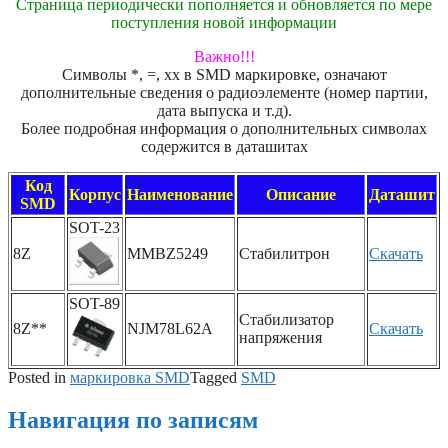
Страница периодически пополняется и обновляется по мере
поступления новой информации
Важно!!!
Символы *, =, xx в SMD маркировке, означают
дополнительные сведения о радиоэлементе (номер партии,
дата выпуска и т.д).
Более подробная информация о дополнительных символах
содержится в даташитах
Код
Корпус
Наименование
Описание
Даташит
SMD
SOT-23
8Z
MMBZ5249
Стабилитрон
Скачать
SOT-89
Стабилизатор
8Z**
NJM78L62A
Скачать
напряжения
Posted in
маркировка SMD
Tagged
SMD
Навигация по записям