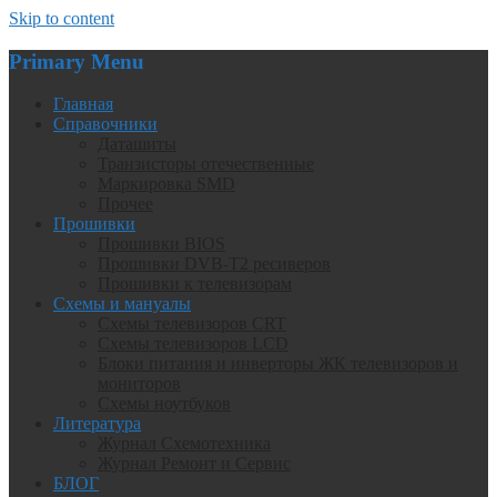
Skip to content
Primary Menu
Главная
Справочники
Даташиты
Транзисторы отечественные
Маркировка SMD
Прочее
Прошивки
Прошивки BIOS
Прошивки DVB-T2 ресиверов
Прошивки к телевизорам
Схемы и мануалы
Схемы телевизоров CRT
Схемы телевизоров LCD
Блоки питания и инверторы ЖК телевизоров и
мониторов
Схемы ноутбуков
Литература
Журнал Схемотехника
Журнал Ремонт и Сервис
БЛОГ