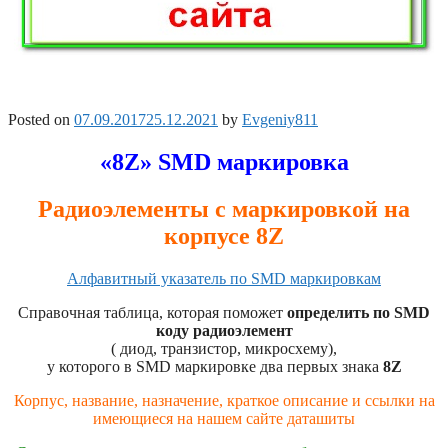
Posted on
07.09.2017
25.12.2021
by
Evgeniy811
«8Z» SMD маркировка
Радиоэлементы с маркировкой на
корпусе 8Z
Алфавитный указатель по SMD маркировкам
Справочная таблица, которая поможет
определить по SMD
коду радиоэлемент
( диод, транзистор, микросхему),
у которого в SMD маркировке два первых знака
8Z
Корпус, название, назначение, краткое описание и ссылки на
имеющиеся на нашем сайте даташиты