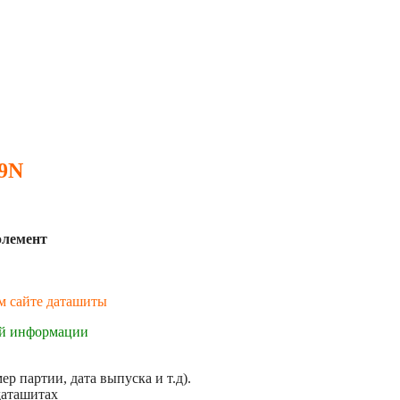
 9N
элемент
ем сайте даташиты
ой информации
р партии, дата выпуска и т.д).
даташитах