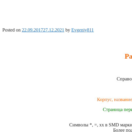
Posted on
22.09.2017
27.12.2021
by
Evgeniy811
Ра
Справо
Корпус, название
Страница пер
Символы *, =, xx в SMD маркир
Более по