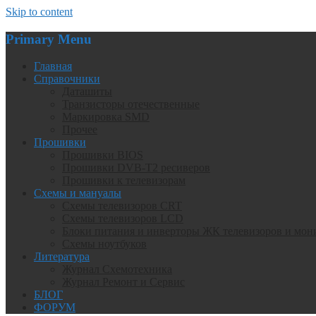
Skip to content
Primary Menu
Главная
Справочники
Даташиты
Транзисторы отечественные
Маркировка SMD
Прочее
Прошивки
Прошивки BIOS
Прошивки DVB-T2 ресиверов
Прошивки к телевизорам
Схемы и мануалы
Схемы телевизоров CRT
Схемы телевизоров LCD
Блоки питания и инверторы ЖК телевизоров и мон
Схемы ноутбуков
Литература
Журнал Схемотехника
Журнал Ремонт и Сервис
БЛОГ
ФОРУМ