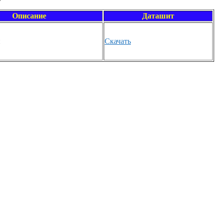
Описание
Даташит
н
Скачать