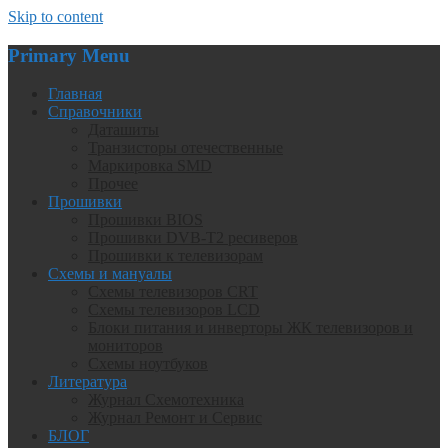
Skip to content
Primary Menu
Главная
Справочники
Даташиты
Транзисторы отечественные
Маркировка SMD
Прочее
Прошивки
Прошивки BIOS
Прошивки DVB-T2 ресиверов
Прошивки к телевизорам
Схемы и мануалы
Схемы телевизоров CRT
Схемы телевизоров LCD
Блоки питания и инверторы ЖК телевизоров и
мониторов
Схемы ноутбуков
Литература
Журнал Схемотехника
Журнал Ремонт и Сервис
БЛОГ