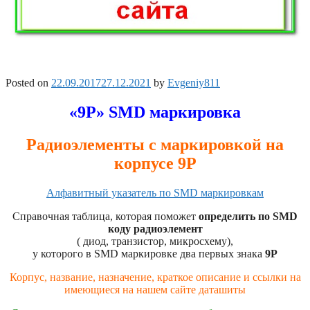
Posted on
22.09.2017
27.12.2021
by
Evgeniy811
«9P» SMD маркировка
Радиоэлементы с маркировкой на
корпусе 9P
Алфавитный указатель по SMD маркировкам
Справочная таблица, которая поможет
определить по SMD
коду радиоэлемент
( диод, транзистор, микросхему),
у которого в SMD маркировке два первых знака
9P
Корпус, название, назначение, краткое описание и ссылки на
имеющиеся на нашем сайте даташиты