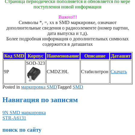
Страница периодически пополняется и обновляется по мере
поступления новой информации
Важно!!!
Символы *, =, xx в SMD маркировке, означают
дополнительные сведения о радиоэлементе (номер партии,
дата выпуска и т.д).
Более подробная информация о дополнительных символах
содержится в даташитах
Код SMD
Корпус
Наименование
Описание
Даташит
SOD-323
9P
CMDZ39L
Стабилитрон
Скачать
Posted in
маркировка SMD
Tagged
SMD
Навигация по записям
9N SMD маркировка
STR-A6131
поиск по сайту