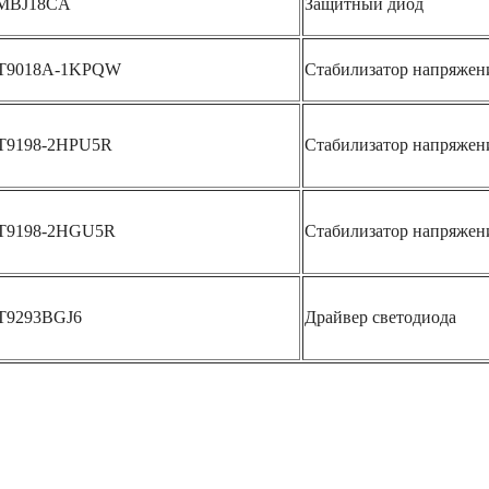
MBJ18CA
Защитный диод
T9018A-1KPQW
Стабилизатор напряжен
T9198-2HPU5R
Стабилизатор напряжен
T9198-2HGU5R
Стабилизатор напряжен
T9293BGJ6
Драйвер светодиода