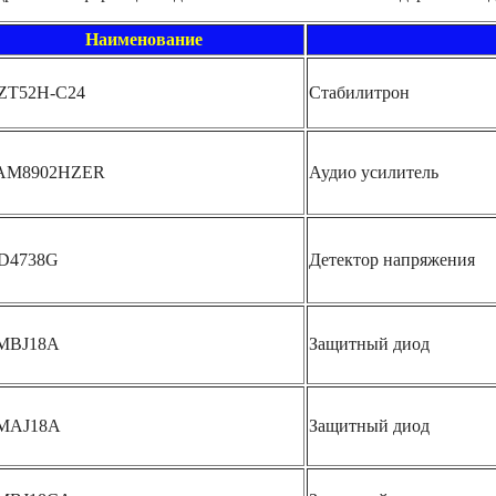
Наименование
ZT52H-C24
Стабилитрон
AM8902HZER
Аудио усилитель
D4738G
Детектор напряжения
MBJ18A
Защитный диод
MAJ18A
Защитный диод