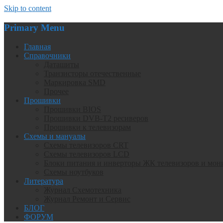
Skip to content
Primary Menu
Главная
Справочники
Даташиты
Транзисторы отечественные
Маркировка SMD
Прочее
Прошивки
Прошивки BIOS
Прошивки DVB-T2 ресиверов
Прошивки к телевизорам
Схемы и мануалы
Схемы телевизоров CRT
Схемы телевизоров LCD
Блоки питания и инверторы ЖК телевизоров и мон
Схемы ноутбуков
Литература
Журнал Схемотехника
Журнал Ремонт и Сервис
БЛОГ
ФОРУМ