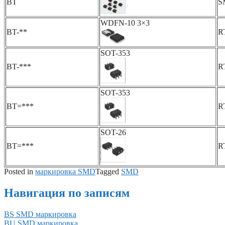
BT
S
WDFN-10 3×3
BT-**
R
SOT-353
BT-***
R
SOT-353
BT=***
R
SOT-26
BT=***
R
Posted in
маркировка SMD
Tagged
SMD
Навигация по записям
BS SMD маркировка
BU SMD маркировка