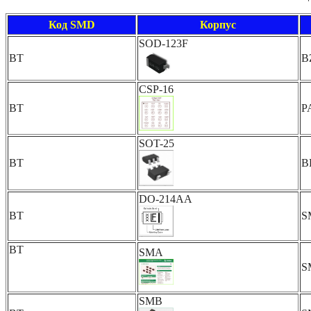
Код SMD
Корпус
SOD-123F
BT
B
CSP-16
BT
P
SOT-25
BT
B
DO-214AA
BT
S
BT
SMA
S
SMB