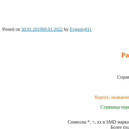
Posted on
30.01.2019
09.01.2022
by
Evgeniy811
Ра
Справ
Корпус, название
Страница пер
Символы *, =, xx в SMD маркир
Более по