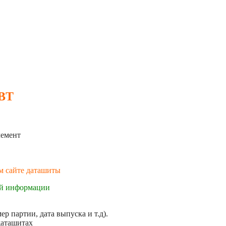
 BT
емент
ем сайте даташиты
ой информации
р партии, дата выпуска и т.д).
даташитах