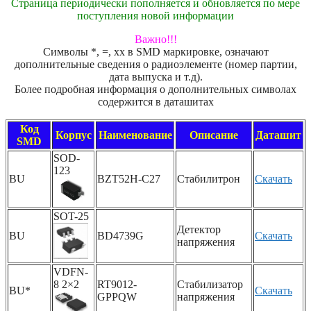
Страница периодически пополняется и обновляется по мере
поступления новой информации
Важно!!!
Символы *, =, xx в SMD маркировке, означают
дополнительные сведения о радиоэлементе (номер партии,
дата выпуска и т.д).
Более подробная информация о дополнительных символах
содержится в даташитах
Код
Корпус
Наименование
Описание
Даташит
SMD
SOD-
123
BU
BZT52H-C27
Стабилитрон
Скачать
SOT-25
Детектор
BU
BD4739G
Скачать
напряжения
VDFN-
8 2×2
RT9012-
Стабилизатор
BU*
Скачать
GPPQW
напряжения