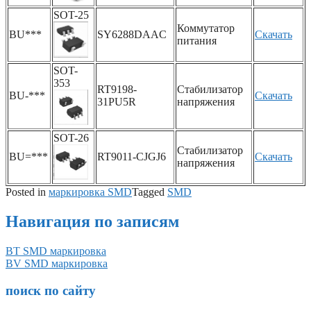
SOT-25
Коммутатор
BU***
SY6288DAAC
Скачать
питания
SOT-
353
RT9198-
Стабилизатор
BU-***
Скачать
31PU5R
напряжения
SOT-26
Стабилизатор
BU=***
RT9011-CJGJ6
Скачать
напряжения
Posted in
маркировка SMD
Tagged
SMD
Навигация по записям
BT SMD маркировка
BV SMD маркировка
поиск по сайту