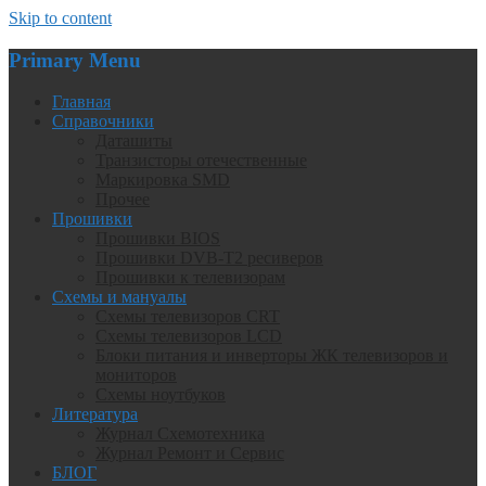
Skip to content
Primary Menu
Главная
Справочники
Даташиты
Транзисторы отечественные
Маркировка SMD
Прочее
Прошивки
Прошивки BIOS
Прошивки DVB-T2 ресиверов
Прошивки к телевизорам
Схемы и мануалы
Схемы телевизоров CRT
Схемы телевизоров LCD
Блоки питания и инверторы ЖК телевизоров и
мониторов
Схемы ноутбуков
Литература
Журнал Схемотехника
Журнал Ремонт и Сервис
БЛОГ