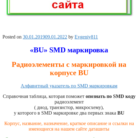
Posted on
30.01.2019
09.01.2022
by
Evgeniy811
«BU» SMD маркировка
Радиоэлементы с маркировкой на
корпусе BU
Алфавитный указатель по SMD маркировкам
Справочная таблица, которая поможет
опознать по SMD коду
радиоэлемент
( диод, транзистор, микросхему),
у которого в SMD маркировке два первых знака
BU
Корпус, название, назначение, краткое описание и ссылки на
имеющиеся на нашем сайте даташиты