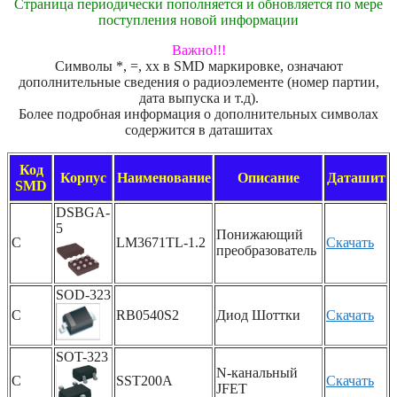
Страница периодически пополняется и обновляется по мере
поступления новой информации
Важно!!!
Символы *, =, xx в SMD маркировке, означают
дополнительные сведения о радиоэлементе (номер партии,
дата выпуска и т.д).
Более подробная информация о дополнительных символах
содержится в даташитах
Код
Корпус
Наименование
Описание
Даташит
SMD
DSBGA-
5
Понижающий
C
LM3671TL-1.2
Скачать
преобразователь
SOD-323
C
RB0540S2
Диод Шоттки
Скачать
SOT-323
N-канальный
C
SST200A
Скачать
JFET