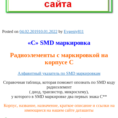
Posted on
04.02.2019
10.01.2022
by
Evgeniy811
«С» SMD маркировка
Радиоэлементы с маркировкой на
корпусе С
Алфавитный указатель по SMD маркировкам
Справочная таблица, которая поможет опознать по SMD коду
радиоэлемент
( диод, транзистор, микросхему),
у которого в SMD маркировке два первых знака C**
Корпус, название, назначение, краткое описание и ссылки на
имеющиеся на нашем сайте даташиты