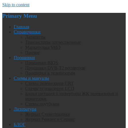
Skip to content
Primary Menu
Главная
Справочники
Даташиты
Транзисторы отечественные
Маркировка SMD
Прочее
Прошивки
Прошивки BIOS
Прошивки DVB-T2 ресиверов
Прошивки к телевизорам
Схемы и мануалы
Схемы телевизоров CRT
Схемы телевизоров LCD
Блоки питания и инверторы ЖК телевизоров и
мониторов
Схемы ноутбуков
Литература
Журнал Схемотехника
Журнал Ремонт и Сервис
БЛОГ