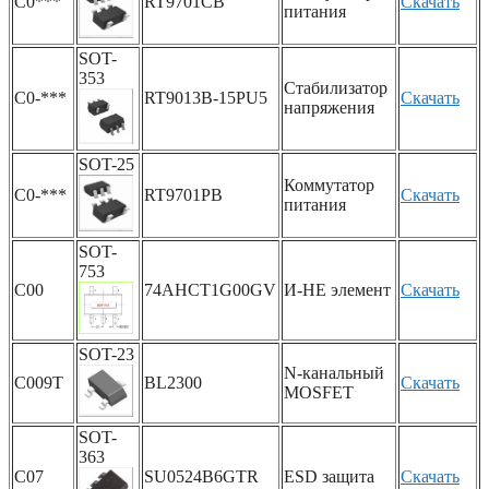
C0***
RT9701CB
Скачать
питания
SOT-
353
Стабилизатор
C0-***
RT9013B-15PU5
Скачать
напряжения
SOT-25
Коммутатор
C0-***
RT9701PB
Скачать
питания
SOT-
753
C00
74AHCT1G00GV
И-НЕ элемент
Скачать
SOT-23
N-канальный
C009T
BL2300
Скачать
MOSFET
SOT-
363
C07
SU0524B6GTR
ESD защита
Скачать