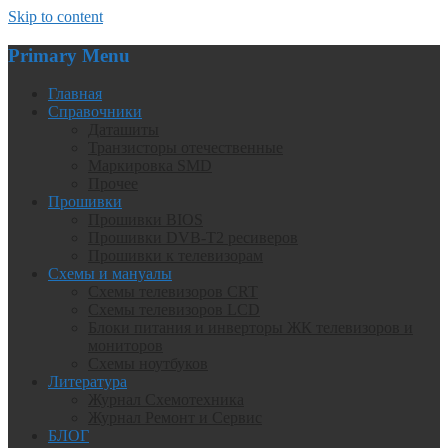
Skip to content
Primary Menu
Главная
Справочники
Даташиты
Транзисторы отечественные
Маркировка SMD
Прочее
Прошивки
Прошивки BIOS
Прошивки DVB-T2 ресиверов
Прошивки к телевизорам
Схемы и мануалы
Схемы телевизоров CRT
Схемы телевизоров LCD
Блоки питания и инверторы ЖК телевизоров и
мониторов
Схемы ноутбуков
Литература
Журнал Схемотехника
Журнал Ремонт и Сервис
БЛОГ