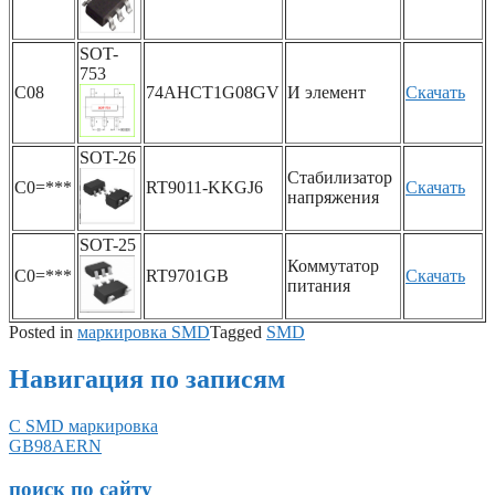
SOT-
753
C08
74AHCT1G08GV
И элемент
Скачать
SOT-26
Стабилизатор
C0=***
RT9011-KKGJ6
Скачать
напряжения
SOT-25
Коммутатор
C0=***
RT9701GB
Скачать
питания
Posted in
маркировка SMD
Tagged
SMD
Навигация по записям
C SMD маркировка
GB98AERN
поиск по сайту