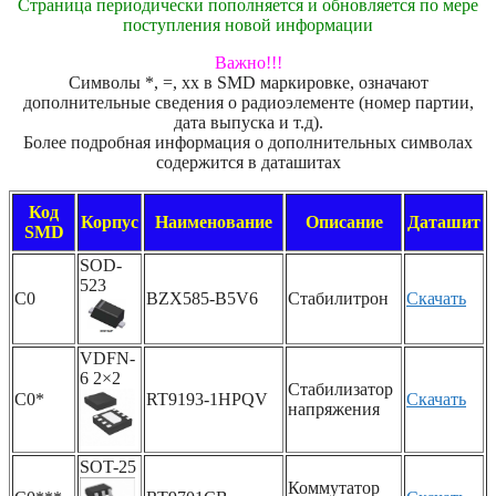
Страница периодически пополняется и обновляется по мере
поступления новой информации
Важно!!!
Символы *, =, xx в SMD маркировке, означают
дополнительные сведения о радиоэлементе (номер партии,
дата выпуска и т.д).
Более подробная информация о дополнительных символах
содержится в даташитах
Код
Корпус
Наименование
Описание
Даташит
SMD
SOD-
523
C0
BZX585-B5V6
Стабилитрон
Скачать
VDFN-
6 2×2
Стабилизатор
C0*
RT9193-1HPQV
Скачать
напряжения
SOT-25
Коммутатор