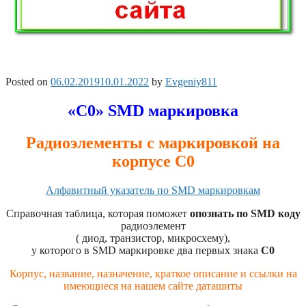
Posted on
06.02.2019
10.01.2022
by
Evgeniy811
«С0» SMD маркировка
Радиоэлементы с маркировкой на
корпусе С0
Алфавитный указатель по SMD маркировкам
Справочная таблица, которая поможет
опознать по SMD коду
радиоэлемент
( диод, транзистор, микросхему),
у которого в SMD маркировке два первых знака
C0
Корпус, название, назначение, краткое описание и ссылки на
имеющиеся на нашем сайте даташиты