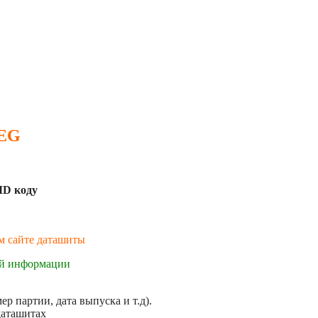
 EG
MD коду
ем сайте даташиты
ой информации
р партии, дата выпуска и т.д).
даташитах