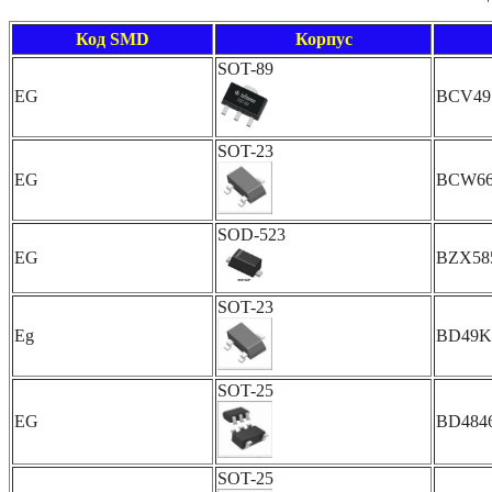
Код SMD
Корпус
SOT-89
EG
BCV49
SOT-23
EG
BCW6
SOD-523
EG
BZX58
SOT-23
Eg
BD49K
SOT-25
EG
BD484
SOT-25