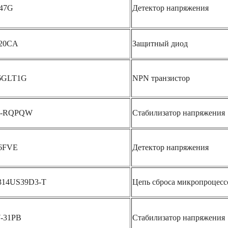
47G
Детектор напряжения
20CA
Защитный диод
6GLT1G
NPN транзистор
1-RQPQW
Стабилизатор напряжения
6FVE
Детектор напряжения
14US39D3-T
Цепь сброса микропроцесс
-31PB
Стабилизатор напряжения