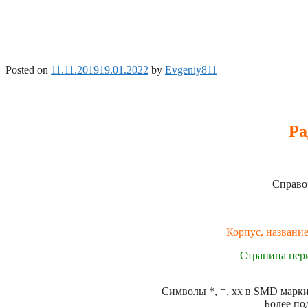
Posted on
11.11.2019
19.01.2022
by
Evgeniy811
Ра
Справо
Корпус, название
Страница пер
Символы *, =, xx в SMD маркир
Более по