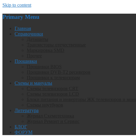
Skip to content
Primary Menu
Главная
Справочники
Даташиты
Транзисторы отечественные
Маркировка SMD
Прочее
Прошивки
Прошивки BIOS
Прошивки DVB-T2 ресиверов
Прошивки к телевизорам
Схемы и мануалы
Схемы телевизоров CRT
Схемы телевизоров LCD
Блоки питания и инверторы ЖК телевизоров и мон
Схемы ноутбуков
Литература
Журнал Схемотехника
Журнал Ремонт и Сервис
БЛОГ
ФОРУМ