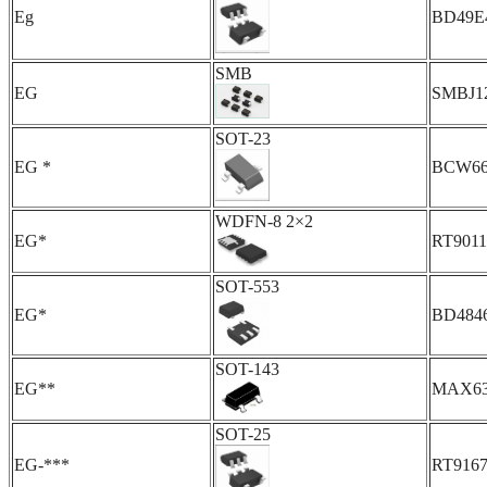
Eg
BD49E
SMB
EG
SMBJ1
SOT-23
EG *
BCW6
WDFN-8 2×2
EG*
RT901
SOT-553
EG*
BD484
SOT-143
EG**
MAX63
SOT-25
EG-***
RT9167