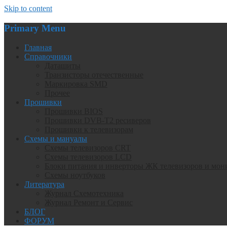
Skip to content
Primary Menu
Главная
Справочники
Даташиты
Транзисторы отечественные
Маркировка SMD
Прочее
Прошивки
Прошивки BIOS
Прошивки DVB-T2 ресиверов
Прошивки к телевизорам
Схемы и мануалы
Схемы телевизоров CRT
Схемы телевизоров LCD
Блоки питания и инверторы ЖК телевизоров и мон
Схемы ноутбуков
Литература
Журнал Схемотехника
Журнал Ремонт и Сервис
БЛОГ
ФОРУМ