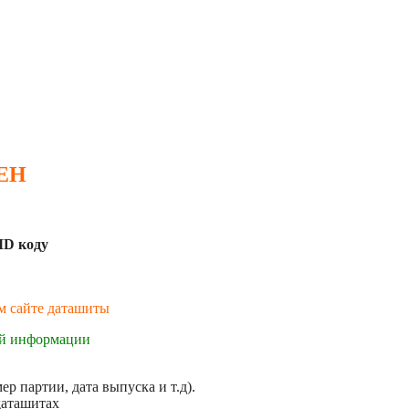
 EH
MD коду
ем сайте даташиты
ой информации
р партии, дата выпуска и т.д).
даташитах