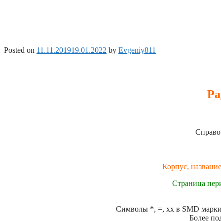
Posted on
11.11.2019
19.01.2022
by
Evgeniy811
Ра
Справо
Корпус, название
Страница пер
Символы *, =, xx в SMD маркир
Более по