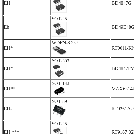
EH
BD4847G
SOT-25
Eh
BD49E48
WDFN-8 2×2
EH*
RT9011-
SOT-553
EH*
BD4847F
SOT-143
EH**
MAX6314
SOT-89
EH-
RT9261A-
SOT-25
EH-***
RT9167-3