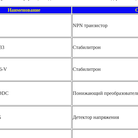
Наименование
О
NPN транзистор
33
Стабилитрон
6-V
Стабилитрон
DDC
Понижающий преобразовател
G
Детектор напряжения