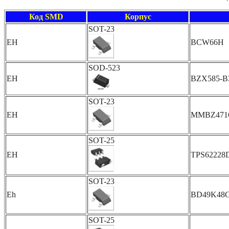
Код SMD
Корпус
SOT-23
EH
BCW66H
SOD-523
EH
BZX585-B
SOT-23
EH
MMBZ471
SOT-25
EH
TPS62228
SOT-23
Eh
BD49K48
SOT-25