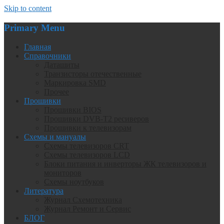
Skip to content
Primary Menu
Главная
Справочники
Даташиты
Транзисторы отечественные
Маркировка SMD
Прочее
Прошивки
Прошивки BIOS
Прошивки DVB-T2 ресиверов
Прошивки к телевизорам
Схемы и мануалы
Схемы телевизоров CRT
Схемы телевизоров LCD
Блоки питания и инверторы ЖК телевизоров и
мониторов
Схемы ноутбуков
Литература
Журнал Схемотехника
Журнал Ремонт и Сервис
БЛОГ