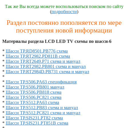
Так же Вы всегда можете воспользоваться поиском по сайту
(
подробности
)
Раздел постоянно пополняется по мере
поступления новой информации
Материалы раздела LCD LED TV схемы по шасси-6
*
Шасси TP.RD8501.PB776 схема
*
Шасси TP.RT2982.PD811B схема
*
Шасси TP.RT2649.P71 схема и мануал
*
Шасси TP.RT2982.PB801 схема и мануал
*
Шасси TP.RT2984D.PB731 схема и мануал
*
*
Шасси TP.S506.PA63 спецификация
*
Шасси TP.S506.PB801 мануал
*
Шасси TP.S506.PB818 схема
*
Шасси TP.S506.PC821 схема
*
Шасси TP.S512.PA63 схема
*
Шасси TP.S512.PB83 схема и мануал
*
Шасси TP.S512.PC821 схема и мануал
*
Шасси TP.SIS231.PT82 схема
*
Шасси TP.SIS231.PT851B схема