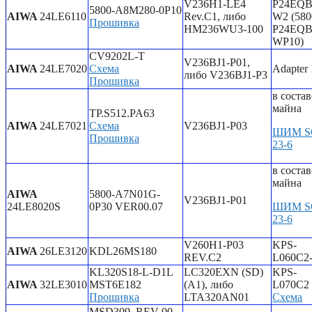
V236H1-LE4
P24EQB
5800-A8M280-0P10
AIWA
24LE6110
Rev.C1, либо
W2 (580
Прошивка
HM236WU3-100
P24EQB
WP10)
CV9202L-T
V236BJ1-P01,
AIWA
24LE7020
Схема
Adapter
либо V236BJ1-P3
Прошивка
в состав
майна
TP.S512.PA63
AIWA
24LE7021
Схема
V236BJ1-P03
ШИМ S
Прошивка
23-6
в состав
майна
AIWA
5800-A7N01G-
V236BJ1-P01
24LE8020S
0P30 VER00.07
ШИМ S
23-6
V260H1-P03
KPS-
AIWA
26LE3120
KDL26MS180
REV.C2
L060C2
KL320S18-L-D1L
LC320EXN (SD)
KPS-
AIWA
32LE3010
MST6E182
(A1), либо
L070C2
Прошивка
LTA320AN01
Схема
MSD309_REV-00