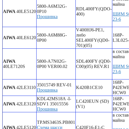
майна
5800-A6M32G-
RDL400FY(QDO-
AIWA
40LE5120
0P10
400)
ШИМ S
Прошивка
23-6
V400HJ6-PE1,
5800-A6M88G-
либо
168P-
AIWA
40LE6120
0P00
SEL400FY(QD0-
L3L025
701)(05)
в состав
майна
AIWA
5800-A7N02G-
SDL400FY (QD0-
40LE7120S
0P00 VER00.02
C00)(05) REV.R1
ШИМ S
23-6
168P-
35015749 REV-01
AIWA
42LE3110
K420B1CE10
P42EWB
Прошивка
HCW0
KDL42MS18A -I-
168P-
LC420EUN (SD)
AIWA
42LE3120
SDV1 35015556
P42EWB
(V1)
Прошивка
HCW0
в состав
майна
TP.MS3463S.PB801
AIWA
42LE5120
Схема шасси
C420F16-E1-C