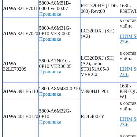
5800-A8M51B-
REL320HY (LD0-
168P-
AIWA
32LE7011
0000 Ver00.07
000) Rev:00
P39EW
Прошивка
в состав
майна
5800-A6M31G-
LC320DXJ (SH)
AIWA
32LE7020
0P10 VER:00.0
(A2)
ШИМ S
Прошивка
23-6
в состав
LC320DXJ (SH)
майна
5800-A7N01G-
AIWA
(A2), либо
0P10 VER00.05
32LE7020S
ST3151A05-8
ШИМ S
Прошивка
VER2.4
23-6
168P-
5800-A8M480-0P10
AIWA
39LE6110
V390HJ1-P01
P39EQL
Прошивка
W1
в состав
майна
5800-A6M32G-
AIWA
40LE4120
0P10
RDL400FY
ШИМ S
Прошивка
23-6
в состав