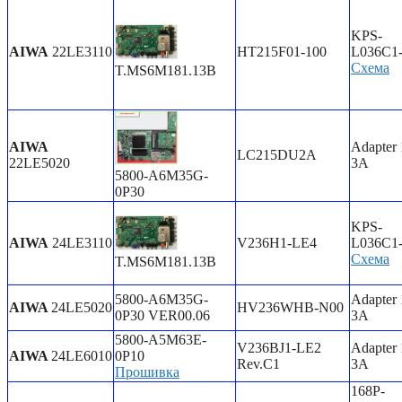
KPS-
AIWA
22LE3110
HT215F01-100
L036C1
Схема
T.MS6M181.13B
AIWA
Adapter
LC215DU2A
22LE5020
3A
5800-A6M35G-
0P30
KPS-
AIWA
24LE3110
V236H1-LE4
L036C1
Схема
T.MS6M181.13B
5800-A6M35G-
Adapter
AIWA
24LE5020
HV236WHB-N00
0P30 VER00.06
3A
5800-A5M63E-
V236BJ1-LE2
Adapter
AIWA
24LE6010
0P10
Rev.C1
3A
Прошивка
168P-