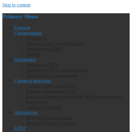
Skip to content
Primary Menu
Главная
Справочники
Даташиты
Транзисторы отечественные
Маркировка SMD
Прочее
Прошивки
Прошивки BIOS
Прошивки DVB-T2 ресиверов
Прошивки к телевизорам
Схемы и мануалы
Схемы телевизоров CRT
Схемы телевизоров LCD
Блоки питания и инверторы ЖК телевизоров и
мониторов
Схемы ноутбуков
Литература
Журнал Схемотехника
Журнал Ремонт и Сервис
БЛОГ