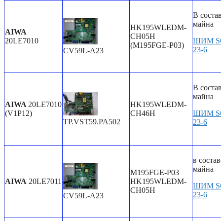
В соста
майна
HK195WLEDM-
AIWA
CH05H
20LE7010
ШИМ S
(M195FGE-P03)
23-6
CV59L-A23
В соста
майна
AIWA
20LE7010
HK195WLEDM-
(V1P12)
CH46H
ШИМ S
TP.VST59.PA502
23-6
в состав
майна
M195FGE-P03
AIWA
20LE7011
HK195WLEDM-
ШИМ S
CH05H
23-6
CV59L-A23