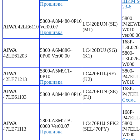
ШИМ S
Прошивка
23-6
5800-
5800-A8M480-0P10
LC420EUN (SE)
P42EWB
AIWA
42LE6110
Ver00.07
(M1)
W010
Прошивка
ver.00.0
168P-
L3L026
AIWA
5800-A6M88G-
LC420DUJ (SG)
5800-
42LE61203
0P00 Ver00.00
(K1)
L3L026-
W000
5800-A5M91T-
5800-
AIWA
LC420EUJ-(SF)
0P10
P47ELL
42LE71213
(K2)
Прошивка
W010
168P-
AIWA
LC470EUN (SE)
5800-A8M480-0P10
P47EEL
47LE61103
(F1)
Схема
168P-
P47ELL
5800-A8M51B-
AIWA
LC470EUJ-SFK2
5800-
0000 Ver00.07
47LE71113
(SEL470FY)
P47ELL
Прошивка
W000