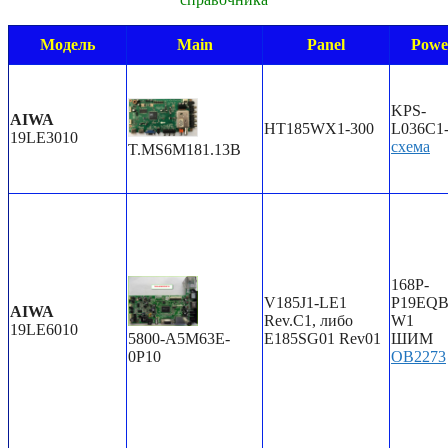
Модель
Main
Panel
Powe
KPS-
AIWA
HT185WX1-300
L036C1
19LE3010
схема
T.MS6M181.13B
168P-
V185J1-LE1
P19EQB
AIWA
Rev.C1, либо
W1
19LE6010
5800-A5M63E-
E185SG01 Rev01
ШИМ
0P10
OB2273