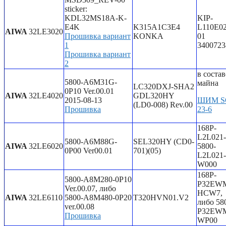
sticker:
KDL32MS18A-K-
KIP-
E4K
K315A1C3E4
L110E0
AIWA
32LE3020
Прошивка вариант
KONKA
01
1
3400723
Прошивка вариант
2
в состав
5800-A6M31G-
майна
LC320DXJ-SHA2
0P10 Ver.00.01
AIWA
32LE4020
GDL320HY
2015-08-13
ШИМ S
(LD0-008) Rev.00
Прошивка
23-6
168P-
L2L021
5800-A6M88G-
SEL320HY (CD0-
AIWA
32LE6020
5800-
0P00 Ver00.01
701)(05)
L2L021-
W000
168P-
5800-A8M280-0P10
P32EW
Ver.00.07, либо
HCW7,
AIWA
32LE6110
5800-A8M480-0P20
T320HVN01.V2
либо 58
ver.00.08
P32EW
Прошивка
WP00