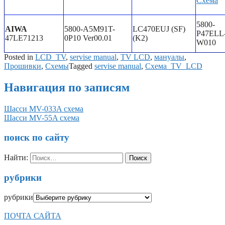
Схема
5800-
AIWA
5800-A5M91T-
LC470EUJ (SF)
P47ELL
47LE71213
0P10 Ver00.01
(K2)
W010
Posted in
LCD_TV
,
servise manual
,
TV LCD
,
мануалы
,
Прошивки
,
Схемы
Tagged
servise manual
,
Схема_TV_LCD
Навигация по записям
Шасси MV-033A схема
Шасси MV-55A схема
поиск по сайту
Найти:
рубрики
рубрики
ПОЧТА САЙТА