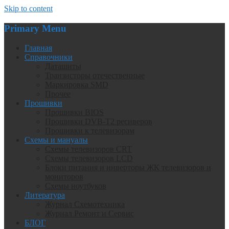
Skip to content
Primary Menu
Главная
Справочники
Даташиты
Транзисторы отечественные
Маркировка SMD
Прочее
Прошивки
Прошивки BIOS
Прошивки DVB-T2 ресиверов
Прошивки к телевизорам
Схемы и мануалы
Схемы телевизоров CRT
Схемы телевизоров LCD
Блоки питания и инверторы ЖК телевизоров и
мониторов
Схемы ноутбуков
Литература
Журнал Схемотехника
Журнал Ремонт и Сервис
БЛОГ