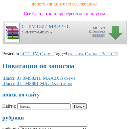
просто кликните по ссылке ниже
Все бесплатно и проверено антивирусом
01-0MT507-MAB2HG
368.1 KiB
92 Downloads
01-0MT507-MAB2HG.rar
ДЕТАЛИ
Posted in
LCD_TV
,
Схемы
Tagged
скачать
,
Схема_TV_LCD
Навигация по записям
Шасси 01-0MS821L-MAA2XG схема
Шасси 01-1MS801-MAC2XG схема
поиск по сайту
Найти:
рубрики
рубрики