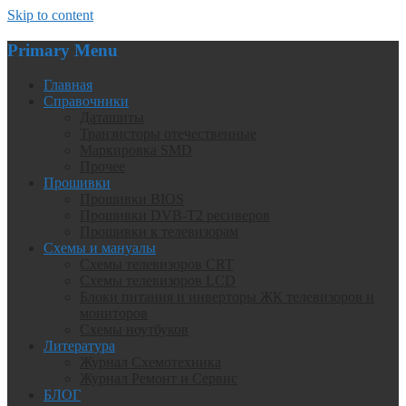
Skip to content
Primary Menu
Главная
Справочники
Даташиты
Транзисторы отечественные
Маркировка SMD
Прочее
Прошивки
Прошивки BIOS
Прошивки DVB-T2 ресиверов
Прошивки к телевизорам
Схемы и мануалы
Схемы телевизоров CRT
Схемы телевизоров LCD
Блоки питания и инверторы ЖК телевизоров и
мониторов
Схемы ноутбуков
Литература
Журнал Схемотехника
Журнал Ремонт и Сервис
БЛОГ