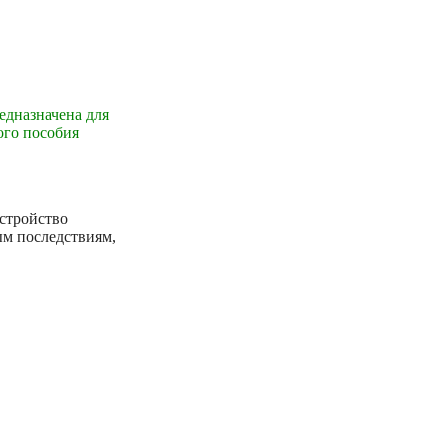
едназначена для
ого пособия
устройство
ым последствиям,