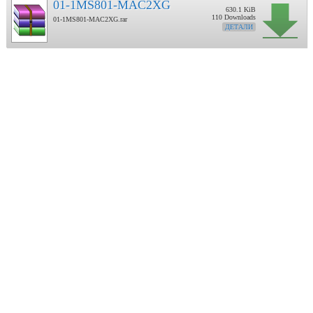
01-1MS801-MAC2XG
630.1 KiB
110 Downloads
01-1MS801-MAC2XG.rar
ДЕТАЛИ