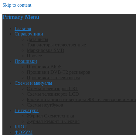
Skip to content
Primary Menu
Главная
Справочники
Даташиты
Транзисторы отечественные
Маркировка SMD
Прочее
Прошивки
Прошивки BIOS
Прошивки DVB-T2 ресиверов
Прошивки к телевизорам
Схемы и мануалы
Схемы телевизоров CRT
Схемы телевизоров LCD
Блоки питания и инверторы ЖК телевизоров и мон
Схемы ноутбуков
Литература
Журнал Схемотехника
Журнал Ремонт и Сервис
БЛОГ
ФОРУМ